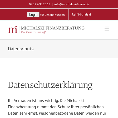
Zum
07525-912068
|
info@michalski-finanz.de
Inhalt
Ralf Michalski
Login
für unsere Kunden
springen
Datenschutz
Datenschutzerklärung
Ihr Vertrauen ist uns wichtig. Die Michalski
Finanzberatung nimmt den Schutz Ihrer persönlichen
Daten sehr ernst. Personenbezogene Daten werden nur