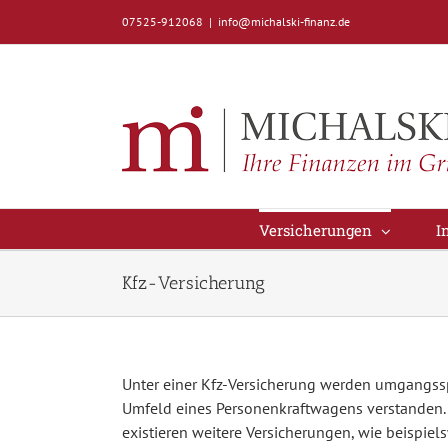
Zum
07525-912068
|
info@michalski-finanz.de
Inhalt
springen
Versicherungen
I
Kfz-Versicherung
Unter einer Kfz-Versicherung werden umgangss
Umfeld eines Personenkraftwagens verstanden.
existieren weitere Versicherungen, wie beispiel