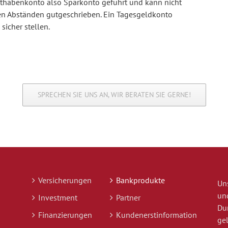
Guthabenkonto also Sparkonto geführt und kann nicht
n Abständen gutgeschrieben. Ein Tagesgeldkonto
 sicher stellen.
SPRECHEN SIE UNS AN, WIR BERATEN SIE GERNE!
Versicherungen
Bankprodukte
Un
un
Investment
Partner
Du
Finanzierungen
Kundenerstinformation
ge