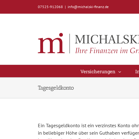
Zum
07525-912068
|
info@michalski-finanz.de
Inhalt
springen
Versicherungen
I
Tagesgeldkonto
Ein Tagesgeldkonto ist ein verzinstes Konto ohn
in beliebiger Höhe über sein Guthaben verfügen